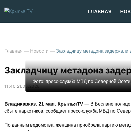
ГЛАВНАЯ
НОВ
Главная
Новости
Закладчицу метадона задержали 
Закладчицу метадона задер
Фото: пресс-служба МВД по Северной Осети
11:40 21.05.2026
Владикавказ. 21 мая. КрыльяTV
— В Беслане полице
сбыте наркотиков, сообщает пресс-служба МВД по Север
По данным ведомства, женщина приобрела партию метадо