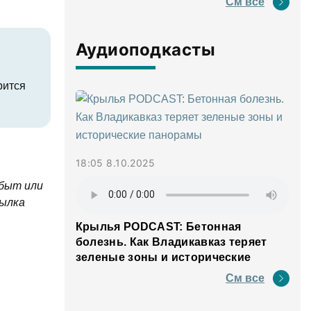
См все
Аудиоподкасты
рится
18:05 8.10.2025
сбыт или
сылка
Крылья PODCAST: Бетонная
болезнь. Как Владикавказ теряет
зеленые зоны и исторические
панорамы
См все