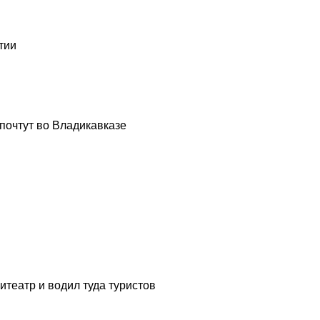
тии
почтут во Владикавказе
театр и водил туда туристов