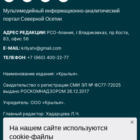
Mультимедийный информационно-аналитический
портал Северной Осетии
АДРЕС РЕДАКЦИИ:
РСО-Алания, г.Владикавказ, пр.Коста,
83, офис 56
E-MAIL:
krilyatv@gmail.com
ТЕЛЕФОН:
+7 (960) 400-22-77
Наименование издания: «Крылья».
Свидетельство о регистрации СМИ ЭЛ № ФС77-72025
выдано РОСКОМНАДЗОРОМ 26.12.2017
Учредитель: ООО «Крылья».
Главный редактор: Хадарцева Л.Ч.
Информация на сайте предназначена для лиц старше 16 лет.
На нашем сайте используются
cookie-файлы
Все права на любые материалы, опубликованные на сайте,