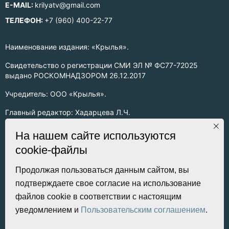
E-MAIL:
krilyatv@gmail.com
ТЕЛЕФОН:
+7 (960) 400-22-77
Наименование издания: «Крылья».
Свидетельство о регистрации СМИ ЭЛ № ФС77-72025
выдано РОСКОМНАДЗОРОМ 26.12.2017
Учредитель: ООО «Крылья».
Главный редактор: Хадарцева Л.Ч.
Информация на сайте предназначена для лиц старше 16 лет.
На нашем сайте используются
cookie-файлы
Все права на любые материалы, опубликованные на сайте,
защищены в соответствии с российским законодательством
об интеллектуальной собственности. Любое использование
Продолжая пользоваться данным сайтом, вы
текстовых, фото, аудио и видеоматериалов возможно только
подтверждаете свое согласие на использование
с согласия правообладателя (ООО «Крылья») и при строгом
файлов cookie в соответствии с настоящим
наличии ссылки на ресурс. Для сетевых ресурсов –
уведомлением и
Пользовательским соглашением
.
гиперссылка.