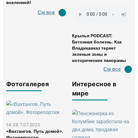
вселенной!
См все
Крылья PODCAST:
Бетонная болезнь. Как
Владикавказ теряет
зеленые зоны и
исторические панорамы
См все
Фотогалерея
Интересное в
мире
14:39 7.07.2025
«Вахтангов. Путь домой».
Фоторепортаж