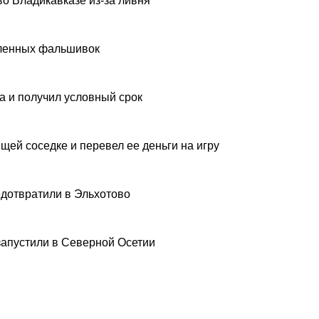
о Владикавказе из-за ливня
вленных фальшивок
а и получил условный срок
щей соседке и перевел ее деньги на игру
дотвратили в Эльхотово
запустили в Северной Осетии