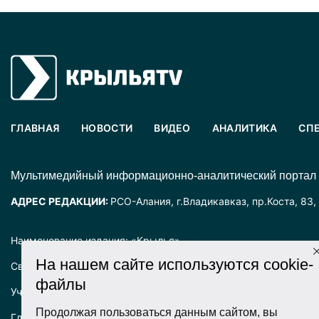
ГЛАВНАЯ
НОВОСТИ
ВИДЕО
АНАЛИТИКА
СП
Mультимедийный информационно-аналитический портал
АДРЕС РЕДАКЦИИ:
РСО-Алания, г.Владикавказ, пр.Коста, 83,
Наименование издания: «Крылья».
На нашем сайте используются cookie-
Свидетельство о регистрации СМИ ЭЛ № ФС77-72025 выда
файлы
Учредитель: ООО «Крылья».
Продолжая пользоваться данным сайтом, вы
Главный редактор: Хадарцева Л.Ч.