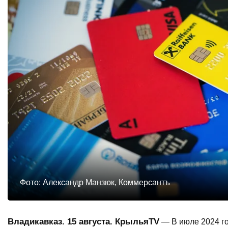
Фото: Александр Манзюк, Коммерсантъ
Владикавказ. 15 августа. КрыльяTV
— В июле 2024 го