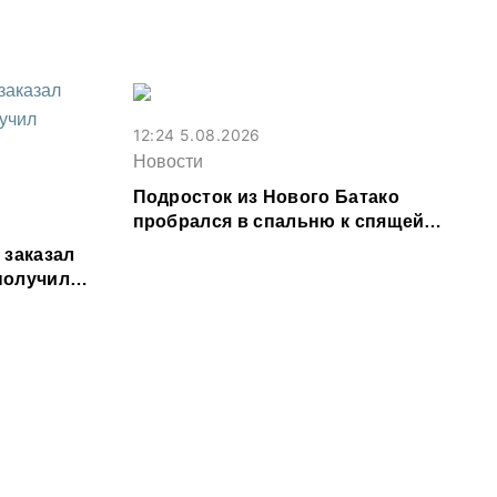
Владикавказе из-за ливня
12:24 5.08.2026
Новости
Подросток из Нового Батако
пробрался в спальню к спящей
соседке и перевел ее деньги на игру
 заказал
 получил