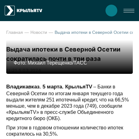
Главная
Новости
Выдача ипотеки в Северной Осетии сократ
Выдача ипотеки в Северной Осетии
сократилась почти в три раза
Фото: Михаил Терещенко/ТАСС
11:21 5.03.2024
Владикавказ. 5 марта. КрыльяTV
– Банки в
Северной Осетии по итогам января текущего года
выдали жителям 251 ипотечный кредит, что на 66,5%
меньше, чем в декабре 2023 года (749), сообщили
«КрыльямTV» в пресс-службе Объединенного
кредитного бюро (ОКБ).
При этом в годовом отношении количество ипотек
сократилось на 30,5%.