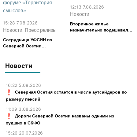
12:13 7.08.2026
Новости
15:28 7.08.2026
Вторичное жилье
Новости, Пресс релизы
незначительно подешевело
во Владикавказе за месяц
Сотрудница УФСИН по
Северной Осетии
представила республику на
форуме «Территория
смыслов»
Новости
16:22 5.08.2026
Северная Осетия остается в числе аутсайдеров по
размеру пенсий
11:09 3.08.2026
Дороги Северной Осетии названы одними из
худших в СКФО
15:26 29.07.2026