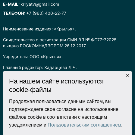
E-MAIL:
krilyatv@gmail.com
ТЕЛЕФОН:
+7 (960) 400-22-77
Наименование издания: «Крылья».
Свидетельство о регистрации СМИ ЭЛ № ФС77-72025
выдано РОСКОМНАДЗОРОМ 26.12.2017
Учредитель: ООО «Крылья».
Главный редактор: Хадарцева Л.Ч.
Информация на сайте предназначена для лиц старше 16 лет.
На нашем сайте используются
cookie-файлы
Все права на любые материалы, опубликованные на сайте,
защищены в соответствии с российским законодательством
об интеллектуальной собственности. Любое использование
Продолжая пользоваться данным сайтом, вы
текстовых, фото, аудио и видеоматериалов возможно только
подтверждаете свое согласие на использование
с согласия правообладателя (ООО «Крылья») и при строгом
файлов cookie в соответствии с настоящим
наличии ссылки на ресурс. Для сетевых ресурсов –
уведомлением и
Пользовательским соглашением
.
гиперссылка.