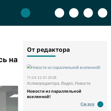
От редактора
сь на
11:04 22.01.2026
#словоредактора, Видео, Новости
Новости из параллельной
вселенной!
См все