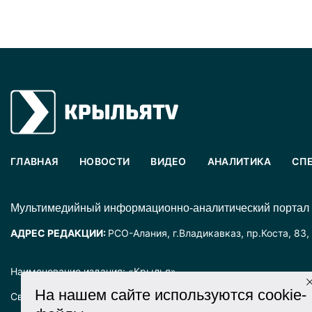
ГЛАВНАЯ
НОВОСТИ
ВИДЕО
АНАЛИТИКА
СП
Mультимедийный информационно-аналитический портал
АДРЕС РЕДАКЦИИ:
РСО-Алания, г.Владикавказ, пр.Коста, 83,
Наименование издания: «Крылья».
На нашем сайте используются cookie-
Свидетельство о регистрации СМИ ЭЛ № ФС77-72025 выда