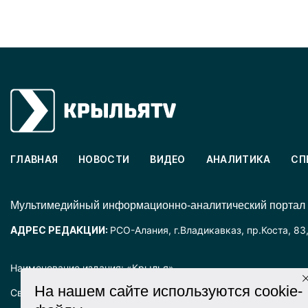
ГЛАВНАЯ
НОВОСТИ
ВИДЕО
АНАЛИТИКА
СП
Mультимедийный информационно-аналитический портал
АДРЕС РЕДАКЦИИ:
РСО-Алания, г.Владикавказ, пр.Коста, 83
Наименование издания: «Крылья».
На нашем сайте используются cookie-
Свидетельство о регистрации СМИ ЭЛ № ФС77-72025 выда