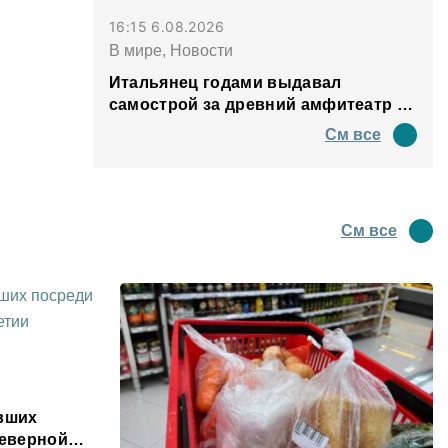
16:15 6.08.2026
В мире, Новости
Итальянец годами выдавал
самострой за древний амфитеатр и
водил туда туристов
См все
См все
явших
Северной