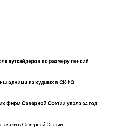
рублей
сле аутсайдеров по размеру пенсий
аны одними из худших в СКФО
х фирм Северной Осетии упала за год
ержали в Северной Осетии