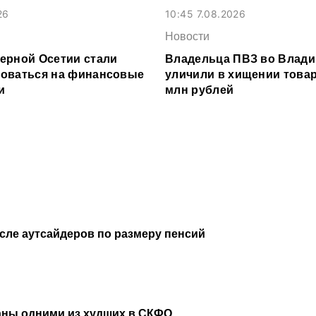
26
10:45 7.08.2026
Новости
ерной Осетии стали
Владельца ПВЗ во Влади
оваться на финансовые
уличили в хищении товар
и
млн рублей
исле аутсайдеров по размеру пенсий
аны одними из худших в СКФО