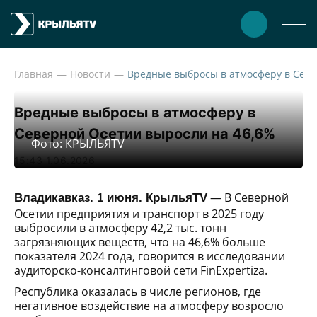
Главная
Новости
Вредн
Вредные выбросы в атмосферу в
Северной Осетии выросли на 46,6%
Фото: КРЫЛЬЯTV
15:43 1.06.2026
— В Северной
Владикавказ. 1 июня. КрыльяTV
Осетии предприятия и транспорт в 2025 году
выбросили в атмосферу 42,2 тыс. тонн
загрязняющих веществ, что на 46,6% больше
показателя 2024 года, говорится в исследовании
аудиторско-консалтинговой сети FinExpertiza.
Республика оказалась в числе регионов, где
негативное воздействие на атмосферу возросло