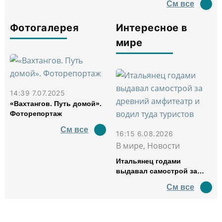
См все
Фотогалерея
Интересное в
мире
14:39 7.07.2025
«Вахтангов. Путь домой».
Фоторепортаж
См все
16:15 6.08.2026
В мире, Новости
Итальянец годами
выдавал самострой за
древний амфитеатр и
См все
водил туда туристов