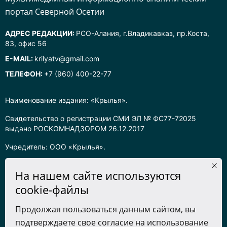
портал Северной Осетии
АДРЕС РЕДАКЦИИ:
РСО-Алания, г.Владикавказ, пр.Коста,
83, офис 56
E-MAIL:
krilyatv@gmail.com
ТЕЛЕФОН:
+7 (960) 400-22-77
Наименование издания: «Крылья».
Свидетельство о регистрации СМИ ЭЛ № ФС77-72025
выдано РОСКОМНАДЗОРОМ 26.12.2017
Учредитель: ООО «Крылья».
Главный редактор: Хадарцева Л.Ч.
На нашем сайте используются
Информация на сайте предназначена для лиц старше 16 лет.
cookie-файлы
Все права на любые материалы, опубликованные на сайте,
Продолжая пользоваться данным сайтом, вы
защищены в соответствии с российским законодательством
подтверждаете свое согласие на использование
об интеллектуальной собственности. Любое использование