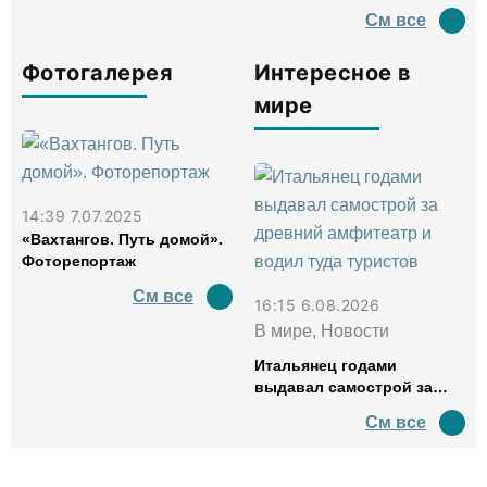
См все
Фотогалерея
Интересное в
мире
14:39 7.07.2025
«Вахтангов. Путь домой».
Фоторепортаж
См все
16:15 6.08.2026
В мире, Новости
Итальянец годами
выдавал самострой за
древний амфитеатр и
См все
водил туда туристов