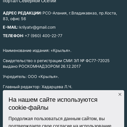
портал Северной Осетии
АДРЕС РЕДАКЦИИ:
РСО-Алания, г.Владикавказ, пр.Коста,
83, офис 56
E-MAIL:
krilyatv@gmail.com
ТЕЛЕФОН:
+7 (960) 400-22-77
Наименование издания: «Крылья».
Свидетельство о регистрации СМИ ЭЛ № ФС77-72025
выдано РОСКОМНАДЗОРОМ 26.12.2017
Учредитель: ООО «Крылья».
Главный редактор: Хадарцева Л.Ч.
Информация на сайте предназначена для лиц старше 16 лет.
На нашем сайте используются
cookie-файлы
Все права на любые материалы, опубликованные на сайте,
защищены в соответствии с российским законодательством
об интеллектуальной собственности. Любое использование
Продолжая пользоваться данным сайтом, вы
текстовых, фото, аудио и видеоматериалов возможно только
подтверждаете свое согласие на использование