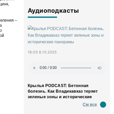
цинк,
Аудиоподкасты
селения –
а
о
ой
18:05 8.10.2025
Крылья PODCAST: Бетонная
болезнь. Как Владикавказ теряет
зеленые зоны и исторические
панорамы
См все