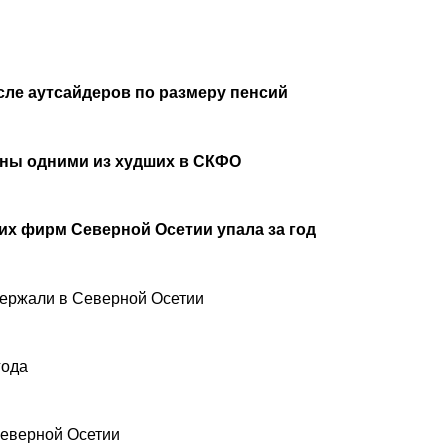
сле аутсайдеров по размеру пенсий
аны одними из худших в СКФО
х фирм Северной Осетии упала за год
ержали в Северной Осетии
года
Северной Осетии