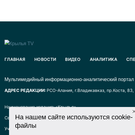
ГЛАВНАЯ
НОВОСТИ
ВИДЕО
АНАЛИТИКА
СП
Mультимедийный информационно-аналитический портал
АДРЕС РЕДАКЦИИ:
РСО-Алания, г.Владикавказ, пр.Коста, 83,
Наименование издания: «Крылья».
На нашем сайте используются cookie-
Свидетельство о регистрации СМИ ЭЛ № ФС77-72025 выда
файлы
Учредитель: ООО «Крылья».