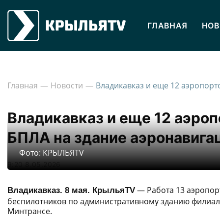
ГЛАВНАЯ
НОВ
Главная
Новости
Владикавказ и еще 12 аэро
БПЛА на здание аэронавига
Фото: КРЫЛЬЯTV
9:20 8.05.2026
— Работа 13 аэропорт
Владикавказ. 8 мая. КрыльяTV
беспилотников по административному зданию филиала
Минтрансе.