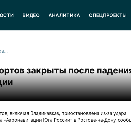
ОСТИ
ВИДЕО
АНАЛИТИКА
СПЕЦПРОЕКТЫ
Владикавказ и еще 12 аэропортов закрыты после падения БПЛА на здание аэронавигации
портов закрыты после падени
ции
ов, включая Владикавказ, приостановлена из-за удара
 «Аэронавигации Юга России» в Ростове-на-Дону, сооб