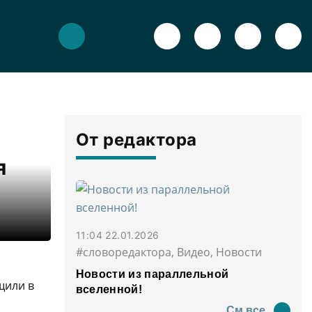
От редактора
я
11:04 22.01.2026
#словоредактора, Видео, Новости
Новости из параллельной
щили в
вселенной!
См все