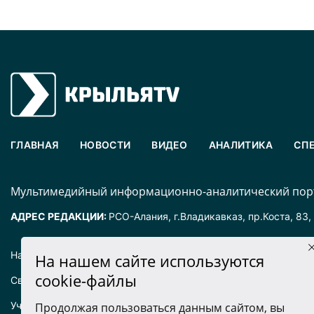
ГЛАВНАЯ
НОВОСТИ
ВИДЕО
АНАЛИТИКА
СП
Mультимедийный информационно-аналитический порт
АДРЕС РЕДАКЦИИ:
РСО-Алания, г.Владикавказ, пр.Коста, 83,
Наименование издания: «Крылья».
На нашем сайте используются
cookie-файлы
Свидетельство о регистрации СМИ ЭЛ № ФС77-72025 выда
Учредитель: ООО «Крылья».
Продолжая пользоваться данным сайтом, вы