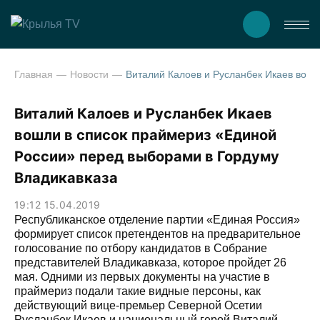
Главная
Новости
Виталий Калоев и Русланбек Икаев вошли в список праймериз «Един
Виталий Калоев и Русланбек Икаев
вошли в список праймериз «Единой
России» перед выборами в Гордуму
Владикавказа
19:12 15.04.2019
Республиканское отделение партии «Единая Россия»
формирует список претендентов на предварительное
голосование по отбору кандидатов в Собрание
представителей Владикавказа, которое пройдет 26
мая. Одними из первых документы на участие в
праймериз подали такие видные персоны, как
действующий вице-премьер Северной Осетии
Русланбек Икаев и национальный герой Виталий