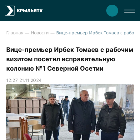
Главная
Новости
Вице-пре
Вице-премьер Ирбек Томаев с рабочим
визитом посетил исправительную
колонию №1 Северной Осетии
12:27 21.11.2024