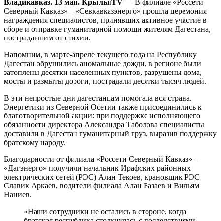
Владикавказ. 13 мая. КрыльяTV
— В филиале «Россети
Северный Кавказ» – «Севкавказэнерго» прошла церемония
награждения специалистов, принявших активное участие в
сборе и отправке гуманитарной помощи жителям Дагестана,
пострадавшим от стихии.
Напомним, в марте-апреле текущего года на Республику
Дагестан обрушились аномальные дожди, в регионе были
затоплены десятки населенных пунктов, разрушены дома,
мосты и размыты дороги, пострадали десятки тысяч людей.
В эти непростые дни дагестанцам помогала вся страна.
Энергетики из Северной Осетии также присоединились к
благотворительной акции: при поддержке исполняющего
обязанности директора Александра Таболова специалисты
доставили в Дагестан гуманитарный груз, выразив поддержку
братскому народу.
Благодарности от филиала «Россети Северный Кавказ» –
«Дагэнерго» получили начальник Ирафских районных
электрических сетей (РЭС) Алан Текоев, крановщик РЭС
Славик Аркаев, водители филиала Алан Базаев и Вильям
Наниев.
«Наши сотрудники не остались в стороне, когда
братская республика столкнулась с последствиями