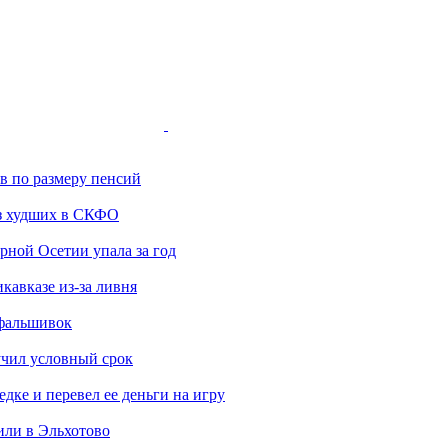
ов по размеру пенсий
з худших в СКФО
ной Осетии упала за год
кавказе из-за ливня
 фальшивок
учил условный срок
дке и перевел ее деньги на игру
или в Эльхотово