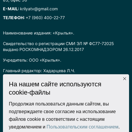
E-MAIL:
krilyatv@gmail.com
ТЕЛЕФОН:
+7 (960) 400-22-77
Наименование издания: «Крылья».
Свидетельство о регистрации СМИ ЭЛ № ФС77-72025
выдано РОСКОМНАДЗОРОМ 26.12.2017
Учредитель: ООО «Крылья».
Главный редактор: Хадарцева Л.Ч.
Информация на сайте предназначена для лиц старше 16 лет.
На нашем сайте используются
cookie-файлы
Все права на любые материалы, опубликованные на сайте,
защищены в соответствии с российским законодательством
об интеллектуальной собственности. Любое использование
Продолжая пользоваться данным сайтом, вы
текстовых, фото, аудио и видеоматериалов возможно только
подтверждаете свое согласие на использование
с согласия правообладателя (ООО «Крылья») и при строгом
файлов cookie в соответствии с настоящим
наличии ссылки на ресурс. Для сетевых ресурсов –
уведомлением и
Пользовательским соглашением
.
гиперссылка.