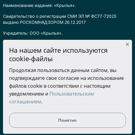
Наименование издания: «Крылья».
Свидетельство о регистрации СМИ ЭЛ № ФС77-72025
выдано РОСКОМНАДЗОРОМ 26.12.2017
Учредитель: ООО «Крылья».
Главный редактор: Хадарцева Л.Ч.
На нашем сайте используются
Информация на сайте предназначена для лиц старше 16 лет.
cookie-файлы
Все права на любые материалы, опубликованные на сайте,
Продолжая пользоваться данным сайтом, вы
защищены в соответствии с российским законодательством
подтверждаете свое согласие на использование
об интеллектуальной собственности. Любое использование
текстовых, фото, аудио и видеоматериалов возможно только
файлов cookie в соответствии с настоящим
с согласия правообладателя (ООО «Крылья») и при строгом
уведомлением и
Пользовательским
наличии ссылки на ресурс. Для сетевых ресурсов –
соглашением
.
гиперссылка.
Разработка сайта
Понятно