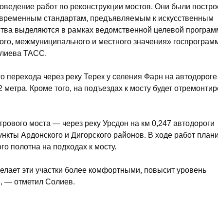
роведение работ по реконструкции мостов. Они были постр
 современным стандартам, предъявляемым к искусственным
ства выделяются в рамках ведомственной целевой програ
ого, межмуниципального и местного значения» госпрогра
олиева ТАСС.
о перехода через реку Терек у селения Фарн на автодороге
метра. Кроме того, на подъездах к мосту будет отремонти
рового моста — через реку Урсдон на км 0,247 автодороги
кты Ардонского и Дигорского районов. В ходе работ план
о полотна на подходах к мосту.
елает эти участки более комфортными, повысит уровень
, — отметил Солиев.