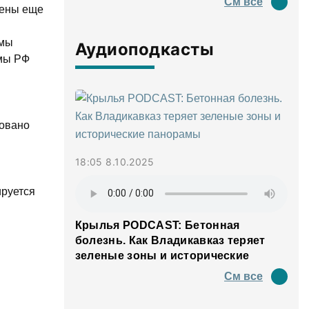
См все
оены еще
ммы
Аудиоподкасты
ммы РФ
ровано
18:05 8.10.2025
ируется
Крылья PODCAST: Бетонная
болезнь. Как Владикавказ теряет
зеленые зоны и исторические
панорамы
См все