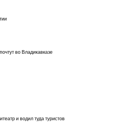
тии
почтут во Владикавказе
театр и водил туда туристов