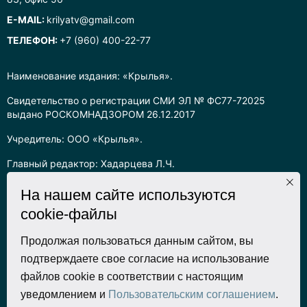
E-MAIL:
krilyatv@gmail.com
ТЕЛЕФОН:
+7 (960) 400-22-77
Наименование издания: «Крылья».
Свидетельство о регистрации СМИ ЭЛ № ФС77-72025
выдано РОСКОМНАДЗОРОМ 26.12.2017
Учредитель: ООО «Крылья».
Главный редактор: Хадарцева Л.Ч.
Информация на сайте предназначена для лиц старше 16 лет.
На нашем сайте используются
cookie-файлы
Все права на любые материалы, опубликованные на сайте,
защищены в соответствии с российским законодательством
об интеллектуальной собственности. Любое использование
Продолжая пользоваться данным сайтом, вы
текстовых, фото, аудио и видеоматериалов возможно только
подтверждаете свое согласие на использование
с согласия правообладателя (ООО «Крылья») и при строгом
файлов cookie в соответствии с настоящим
наличии ссылки на ресурс. Для сетевых ресурсов –
уведомлением и
Пользовательским соглашением
.
гиперссылка.