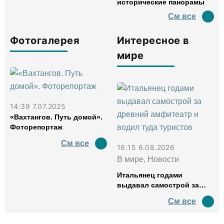
исторические панорамы
См все
Фотогалерея
Интересное в
мире
14:39 7.07.2025
«Вахтангов. Путь домой».
Фоторепортаж
См все
16:15 6.08.2026
В мире, Новости
Итальянец годами
выдавал самострой за
древний амфитеатр и
См все
водил туда туристов