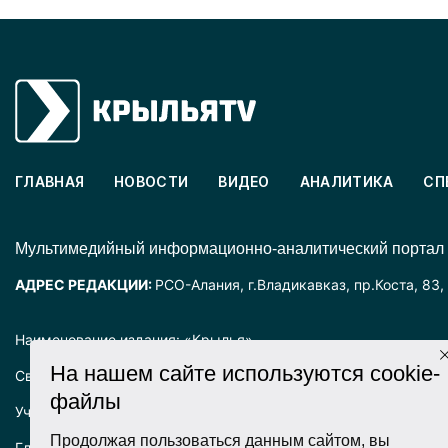
ГЛАВНАЯ
НОВОСТИ
ВИДЕО
АНАЛИТИКА
СП
Mультимедийный информационно-аналитический портал
АДРЕС РЕДАКЦИИ:
РСО-Алания, г.Владикавказ, пр.Коста, 83,
Наименование издания: «Крылья».
На нашем сайте используются cookie-
Свидетельство о регистрации СМИ ЭЛ № ФС77-72025 выда
файлы
Учредитель: ООО «Крылья».
Продолжая пользоваться данным сайтом, вы
Главный редактор: Хадарцева Л.Ч.