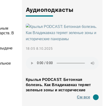
Аудиоподкасты
льным
арств. В
 выдаче
18:05 8.10.2025
ельное
Крылья PODCAST: Бетонная
болезнь. Как Владикавказ теряет
зеленые зоны и исторические
панорамы
См все