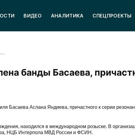
ОСТИ
ВИДЕО
АНАЛИТИКА
СПЕЦПРОЕКТЫ
В Россию экстрадировали члена банды Басаева, причастного к серии терактов в Осетии
лена банды Басаева, причаст
иля Басаева Аслана Яндиева, причастного к серии резона
ождения, находился в международном розыске. В организац
ура, НЦБ Интерпола МВД России и ФСИН.