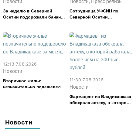
Новости
Новости, Пресс релизы
За неделю в Северной
Сотрудница УФСИН по
Осетии подорожали бананы
Северной Осетии
и свинина, но подешевели
представила республику на
сливочное масло и
форуме «Территория
картофель
смыслов»
12:13 7.08.2026
Новости
11:30 7.08.2026
Вторичное жилье
незначительно подешевело
Новости
во Владикавказе за месяц
Фармацевт из Владикавказа
обокрала аптеку, в которой
работала, более чем на 300
тыс. рублей
Новости