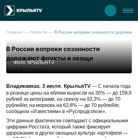
Главная
Новости
В России вопреки сезонности д
В России вопреки сезонности
дорожают фрукты и овощи
Фото: КРЫЛЬЯTV
10:52 3.07.2024
Владикавказ. 3 июля. КрыльяTV
— С начала года
в рознице цены на яблоки выросли на 30% — до 159,8
рублей за килограмм, на свеклу на 92,3% — до 70
рублей/кг, на морковь на 62,8% — до 70 рублей/кг,
сообщили «Известиям» в «Руспродсоюзе».
Эти данные фактически совпадают с официальными
цифрами Росстата, который также фиксирует
удорожание и других овощных культур: картофеля —