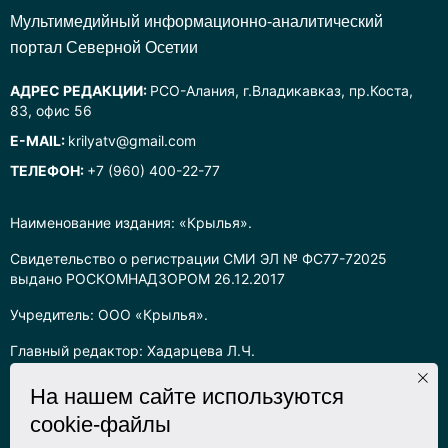
Mультимедийный информационно-аналитический
портал Северной Осетии
АДРЕС РЕДАКЦИИ:
РСО-Алания, г.Владикавказ, пр.Коста,
83, офис 56
E-MAIL:
krilyatv@gmail.com
ТЕЛЕФОН:
+7 (960) 400-22-77
Наименование издания: «Крылья».
Свидетельство о регистрации СМИ ЭЛ № ФС77-72025
выдано РОСКОМНАДЗОРОМ 26.12.2017
Учредитель: ООО «Крылья».
Главный редактор: Хадарцева Л.Ч.
Информация на сайте предназначена для лиц старше 16 лет.
На нашем сайте используются
cookie-файлы
Все права на любые материалы, опубликованные на сайте,
защищены в соответствии с российским законодательством