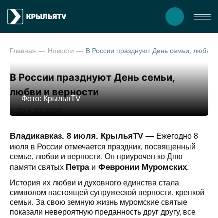
Главная
Новости
В России празднуют День семьи,
В России празднуют День семьи,
любви и верности
Фото: КрыльяTV
8:00 8.07.2026
Владикавказ. 8 июля. КрыльяTV —
Ежегодно 8
июля в России отмечается праздник, посвященный
семье, любви и верности. Он приурочен ко Дню
Петра
Февронии Муромских
памяти святых
и
.
История их любви и духовного единства стала
символом настоящей супружеской верности, крепкой
семьи. За свою земную жизнь муромские святые
показали невероятную преданность друг другу, все