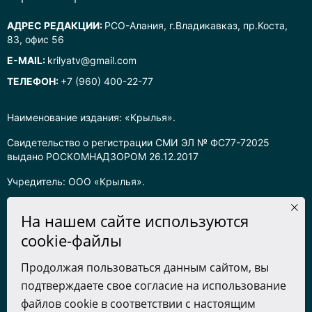
АДРЕС РЕДАКЦИИ:
РСО-Алания, г.Владикавказ, пр.Коста,
83, офис 56
E-MAIL:
krilyatv@gmail.com
ТЕЛЕФОН:
+7 (960) 400-22-77
Наименование издания: «Крылья».
Свидетельство о регистрации СМИ ЭЛ № ФС77-72025
выдано РОСКОМНАДЗОРОМ 26.12.2017
Учредитель: ООО «Крылья».
Главный редактор: Хадарцева Л.Ч.
На нашем сайте используются
Информация на сайте предназначена для лиц старше 16 лет.
cookie-файлы
Все права на любые материалы, опубликованные на сайте,
Продолжая пользоваться данным сайтом, вы
защищены в соответствии с российским законодательством
подтверждаете свое согласие на использование
об интеллектуальной собственности. Любое использование
текстовых, фото, аудио и видеоматериалов возможно только
файлов cookie в соответствии с настоящим