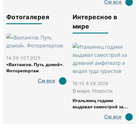
См все
Фотогалерея
Интересное в
мире
14:39 7.07.2025
«Вахтангов. Путь домой».
Фоторепортаж
См все
16:15 6.08.2026
В мире, Новости
Итальянец годами
выдавал самострой за
древний амфитеатр и
См все
водил туда туристов