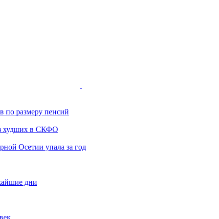
ов по размеру пенсий
з худших в СКФО
ной Осетии упала за год
жайшие дни
век