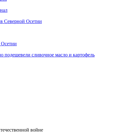
анал
 в Северной Осетии
й Осетии
но подешевели сливочное масло и картофель
течественной войне