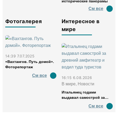
исторические панорамы
См все
Фотогалерея
Интересное в
мире
14:39 7.07.2025
«Вахтангов. Путь домой».
Фоторепортаж
См все
16:15 6.08.2026
В мире, Новости
Итальянец годами
выдавал самострой за
древний амфитеатр и
См все
водил туда туристов