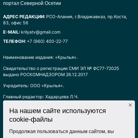
портал Северной Осетии
АДРЕС РЕДАКЦИИ:
РСО-Алания, г.Владикавказ, пр.Коста,
83, офис 56
E-MAIL:
krilyatv@gmail.com
ТЕЛЕФОН:
+7 (960) 400-22-77
Наименование издания: «Крылья».
Свидетельство о регистрации СМИ ЭЛ № ФС77-72025
выдано РОСКОМНАДЗОРОМ 26.12.2017
Учредитель: ООО «Крылья».
Главный редактор: Хадарцева Л.Ч.
Информация на сайте предназначена для лиц старше 16 лет.
На нашем сайте используются
cookie-файлы
Все права на любые материалы, опубликованные на сайте,
защищены в соответствии с российским законодательством
об интеллектуальной собственности. Любое использование
Продолжая пользоваться данным сайтом, вы
текстовых, фото, аудио и видеоматериалов возможно только