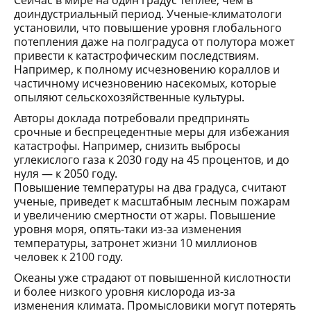
Сейчас в мире на один градус теплее, чем в
доиндустриальный период. Ученые-климатологи
установили, что повышение уровня глобального
потепления даже на полградуса от полутора может
привести к катастрофическим последствиям.
Например, к полному исчезновению кораллов и
частичному исчезновению насекомых, которые
опыляют сельскохозяйственные культуры.
Авторы доклада потребовали предпринять
срочные и беспрецедентные меры для избежания
катастрофы. Например, снизить выбросы
углекислого газа к 2030 году на 45 процентов, и до
нуля — к 2050 году.
Повышение температуры на два градуса, считают
ученые, приведет к масштабным лесным пожарам
и увеличению смертности от жары. Повышение
уровня моря, опять-таки из-за изменения
температуры, затронет жизни 10 миллионов
человек к 2100 году.
Океаны уже страдают от повышенной кислотности
и более низкого уровня кислорода из-за
изменения климата. Промысловики могут потерять