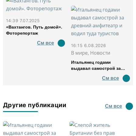
14:39 7.07.2025
«Вахтангов. Путь домой».
Фоторепортаж
См все
16:15 6.08.2026
В мире, Новости
Итальянец годами
выдавал самострой за
древний амфитеатр и
См все
водил туда туристов
Другие публикации
См все