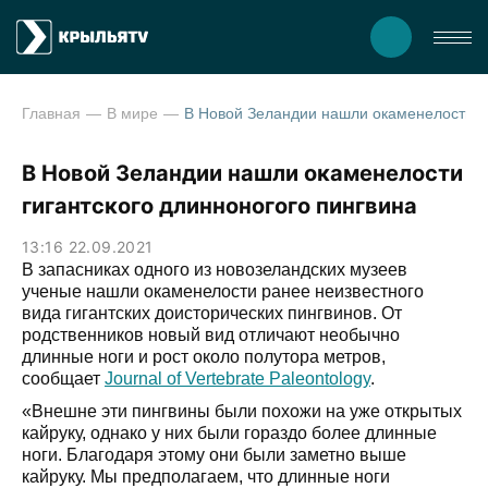
Главная
В мире
В Новой Зеландии нашли окаменелости гигантского длинноногого пин
В Новой Зеландии нашли окаменелости
гигантского длинноногого пингвина
13:16 22.09.2021
В запасниках одного из новозеландских музеев
ученые нашли окаменелости ранее неизвестного
вида гигантских доисторических пингвинов. От
родственников новый вид отличают необычно
длинные ноги и рост около полутора метров,
сообщает
Journal of Vertebrate Paleontology
.
«Внешне эти пингвины были похожи на уже открытых
кайруку, однако у них были гораздо более длинные
ноги. Благодаря этому они были заметно выше
кайруку. Мы предполагаем, что длинные ноги