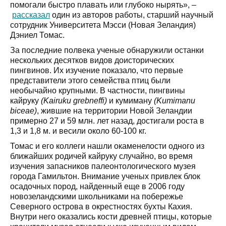
помогали быстро плавать или глубоко нырять», –
рассказал
один из авторов работы, старший научный
сотрудник Университета Мэсси (Новая Зеландия)
Дэниел Томас.
За последние полвека ученые обнаружили останки
нескольких десятков видов доисторических
пингвинов. Их изучение показало, что первые
представители этого семейства птиц были
необычайно крупными. В частности, пингвины
кайруку
(Kairuku grebneffi)
и кумиману
(Kumimanu
biceae)
, жившие на территории Новой Зеландии
примерно 27 и 59 млн. лет назад, достигали роста в
1,3 и 1,8 м. и весили около 60-100 кг.
Томас и его коллеги нашли окаменелости одного из
ближайших родичей кайруку случайно, во время
изучения запасников палеонтологического музея
города Гамильтон. Внимание ученых привлек блок
осадочных пород, найденный еще в 2006 году
новозеландскими школьниками на побережье
Северного острова в окрестностях бухты Кахия.
Внутри него оказались кости древней птицы, которые