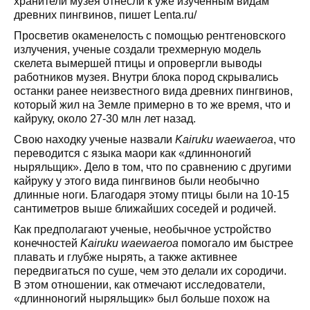
хранители музея отнесли к уже изученным видам
древних пингвинов, пишет Lenta.ru/
Просветив окаменелость с помощью рентгеновского
излучения, ученые создали трехмерную модель
скелета вымершей птицы и опровергли выводы
работников музея. Внутри блока пород скрывались
останки ранее неизвестного вида древних пингвинов,
который жил на Земле примерно в то же время, что и
кайруку, около 27-30 млн лет назад.
Свою находку ученые назвали
Kairuku waewaeroa
, что
переводится с языка маори как «длинноногий
ныряльщик». Дело в том, что по сравнению с другими
кайруку у этого вида пингвинов были необычно
длинные ноги. Благодаря этому птицы были на 10-15
сантиметров выше ближайших соседей и родичей.
Как предполагают ученые, необычное устройство
конечностей
Kairuku waewaeroa
помогало им быстрее
плавать и глубже нырять, а также активнее
передвигаться по суше, чем это делали их сородичи.
В этом отношении, как отмечают исследователи,
«длинноногий ныряльщик» был больше похож на