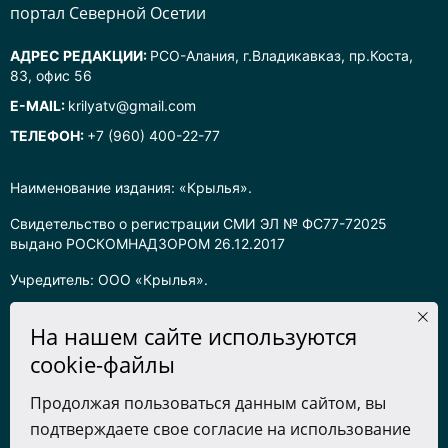
портал Северной Осетии
АДРЕС РЕДАКЦИИ:
РСО-Алания, г.Владикавказ, пр.Коста,
83, офис 56
E-MAIL:
krilyatv@gmail.com
ТЕЛЕФОН:
+7 (960) 400-22-77
Наименование издания: «Крылья».
Свидетельство о регистрации СМИ ЭЛ № ФС77-72025
выдано РОСКОМНАДЗОРОМ 26.12.2017
Учредитель: ООО «Крылья».
Главный редактор: Хадарцева Л.Ч.
На нашем сайте используются
Информация на сайте предназначена для лиц старше 16 лет.
cookie-файлы
Все права на любые материалы, опубликованные на сайте,
Продолжая пользоваться данным сайтом, вы
защищены в соответствии с российским законодательством
подтверждаете свое согласие на использование
об интеллектуальной собственности. Любое использование
текстовых, фото, аудио и видеоматериалов возможно только