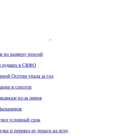
ов по размеру пенсий
з худших в СКФО
ной Осетии упала за год
ации в соцсети
кавказе из-за ливня
 фальшивок
учил условный срок
дке и перевел ее деньги на игру