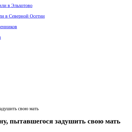
или в Эльхотово
ли в Северной Осетии
шенников
и
задушить свою мать
ну, пытавшегося задушить свою мать