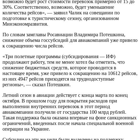
возможно будет рост стоимости перевозок примерно от 15 до
30%. Соответственно, возможно, будет уменьшение
количества рейсов», — заявил Чалик на совещании по
подготовке к туристическому сезону, организованном
Минэкономразвития.
По словам замглавы Росавиации Владимира Потешкина,
снижение объема госсубсидий для авиакомпаний уже привело
к сокращению числа рейсов.
«Три полетные программы (субсидирования — ИФ)
продолжают работу, тем не менее хотел бы отметить, что
снижение бюджетных средств, которое проводится в
настоящее время, уже привело к сокращению на 10612 рейсов,
из них 4947 рейсов приходятся на труднодоступные
регионы», — сказал Потешкин.
Летний сезон в авиации действует с конца марта по конец
октября. В прошлом году для покрытия расходов при
выполнении внутренних перевозок в этот период
авиакомпании получили от государства 100 млрд рублей.
Такая поддержка была оказана впервые на фоне санкционных
ограничений, введенных после начала специальной военной
операции на Украине.
Субсидии на эти же цели были выделены на поддержку