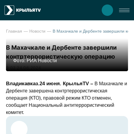
Главная
Новости
В Махачкале и Дербенте заве
В Махачкале и Дербенте завершили
контртеррористическую операцию
Фото: РИА Новости
9:02 24.06.2024
Владикавказ.24 июня. КрыльяTV –
В Махачкале и
Дербенте завершена контртеррористическая
операция (КТО), правовой режим КТО отменен,
сообщает Национальный антитеррористический
комитет.