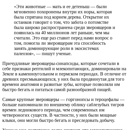
«Эти животные — мать и ее детеныш — были
мгновенно похоронены внутри их норы, которая
была спрятана под корнем дерева. Открытие их
останков говорит о том, что забота о потомстве
была широко распространена среди звероящеров и
появилась на 40 миллионов лет раньше, чем мы
считали. Это еще раз ставит перед нами вопрос о
том, помогла ли звероящерам эта способность
занять доминирующие роли в экосистемах
палеозоя», — пишут ученые.
Причудливые звероящеры-синапсиды, которые сочетали в
себе признаки рептилий и млекопитающих, доминировали на
Земле в каменноугольном и пермском периодах. В отличие от
древних пресмыкающихся, у них была продвинутая для того
времени анатомия и развитые зубы, которые позволяли им
быстро бегать и питаться самой разнообразной пищей.
Самые крупные звероящеры — горгонопсы и тероцефалы —
больше напоминали по внешнему облику саблезубых тигров
времен ледникового периода, чем современных им
четвероногих существ. В частности, у них были мощные
клыки, они могли быстро бегать и преследовать добычу.