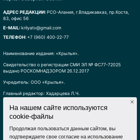
АДРЕС РЕДАКЦИИ:
РСО-Алания, г.Владикавказ, пр.Коста,
83, офис 56
E-MAIL:
krilyatv@gmail.com
ТЕЛЕФОН:
+7 (960) 400-22-77
Наименование издания: «Крылья».
Свидетельство о регистрации СМИ ЭЛ № ФС77-72025
выдано РОСКОМНАДЗОРОМ 26.12.2017
Учредитель: ООО «Крылья».
Главный редактор: Хадарцева Л.Ч.
Информация на сайте предназначена для лиц старше 16 лет.
На нашем сайте используются
cookie-файлы
Все права на любые материалы, опубликованные на сайте,
защищены в соответствии с российским законодательством
об интеллектуальной собственности. Любое использование
Продолжая пользоваться данным сайтом, вы
текстовых, фото, аудио и видеоматериалов возможно только
подтверждаете свое согласие на использование