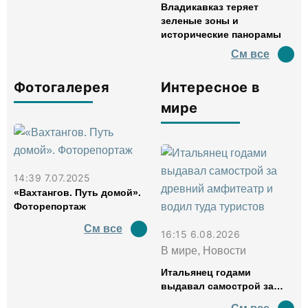
Владикавказ теряет
зеленые зоны и
исторические панорамы
См все
Фотогалерея
Интересное в
мире
14:39 7.07.2025
«Вахтангов. Путь домой».
Фоторепортаж
См все
16:15 6.08.2026
В мире, Новости
Итальянец годами
выдавал самострой за
древний амфитеатр и