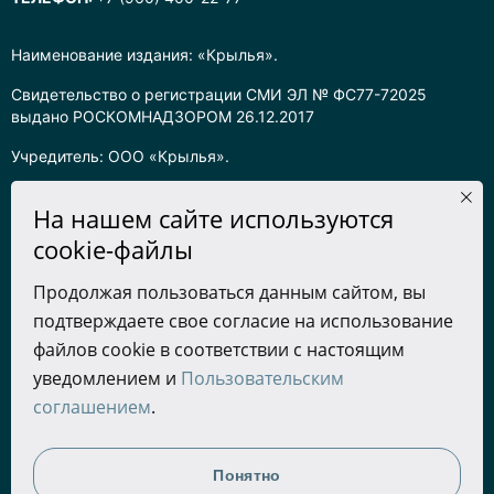
Наименование издания: «Крылья».
Свидетельство о регистрации СМИ ЭЛ № ФС77-72025
выдано РОСКОМНАДЗОРОМ 26.12.2017
Учредитель: ООО «Крылья».
Главный редактор: Хадарцева Л.Ч.
На нашем сайте используются
Информация на сайте предназначена для лиц старше 16 лет.
cookie-файлы
Все права на любые материалы, опубликованные на сайте,
Продолжая пользоваться данным сайтом, вы
защищены в соответствии с российским законодательством
подтверждаете свое согласие на использование
об интеллектуальной собственности. Любое использование
текстовых, фото, аудио и видеоматериалов возможно только
файлов cookie в соответствии с настоящим
с согласия правообладателя (ООО «Крылья») и при строгом
уведомлением и
Пользовательским
наличии ссылки на ресурс. Для сетевых ресурсов –
соглашением
.
гиперссылка.
Разработка сайта
Понятно