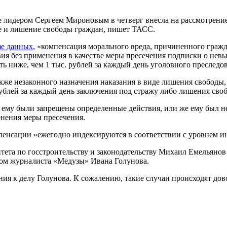
е лидером Сергеем Мироновым в четверг внесла на рассмотрение
е и лишение свободы граждан, пишет ТАСС.
зе данных
, «компенсация морального вреда, причиненного гражд
вия без применения в качестве меры пресечения подписки о невы
ть ниже, чем 1 тыс. рублей за каждый день уголовного преследо
акже незаконного назначения наказания в виде лишения свободы
рублей за каждый день заключения под стражу либо лишения сво
и ему были запрещены определенные действия, или же ему был н
енения меры пресечения.
пенсации «ежегодно индексируются в соответствии с уровнем и
итета по госстроительству и законодательству Михаил Емельяно
лом журналиста «Медузы» Ивана Голунова.
я к делу Голунова. К сожалению, такие случаи происходят довол