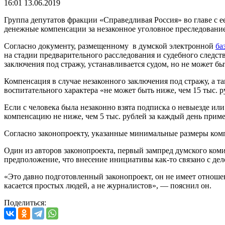
16:01 13.06.2019
Группа депутатов фракции «Справедливая Россия» во главе с е
денежные компенсации за незаконное уголовное преследовани
Согласно документу, размещенному в думской электронной
ба
на стадии предварительного расследования и судебного следст
заключения под стражу, устанавливается судом, но не может бы
Компенсация в случае незаконного заключения под стражу, а т
воспитательного характера «не может быть ниже, чем 15 тыс. 
Если с человека была незаконно взята подписка о невыезде ил
компенсацию не ниже, чем 5 тыс. рублей за каждый день прим
Согласно законопроекту, указанные минимальные размеры ком
Один из авторов законопроекта, первый зампред думского ком
предположение, что внесение инициативы как-то связано с де
«Это давно подготовленный законопроект, он не имеет отношени
касается простых людей, а не журналистов», — пояснил он.
Поделиться: