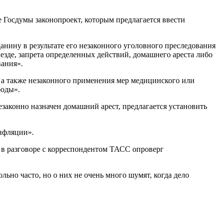
 Госдумы законопроект, которым предлагается ввести
анину в результате его незаконного уголовного преследования
езде, запрета определенных действий, домашнего ареста либо
вания».
, а также незаконного применения мер медицинского или
боды».
езаконно назначен домашний арест, предлагается установить
нфляции».
в в разговоре с корреспондентом ТАСС опроверг
ьно часто, но о них не очень много шумят, когда дело