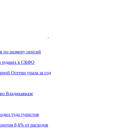
ов по размеру пенсий
з худших в СКФО
ной Осетии упала за год
 во Владикавказе
одил туда туристов
цитом 8,6% от расходов