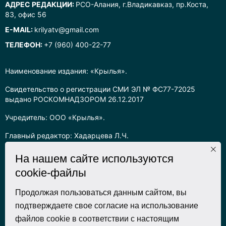
АДРЕС РЕДАКЦИИ:
РСО-Алания, г.Владикавказ, пр.Коста,
83, офис 56
E-MAIL:
krilyatv@gmail.com
ТЕЛЕФОН:
+7 (960) 400-22-77
Наименование издания: «Крылья».
Свидетельство о регистрации СМИ ЭЛ № ФС77-72025
выдано РОСКОМНАДЗОРОМ 26.12.2017
Учредитель: ООО «Крылья».
Главный редактор: Хадарцева Л.Ч.
Информация на сайте предназначена для лиц старше 16 лет.
На нашем сайте используются
cookie-файлы
Все права на любые материалы, опубликованные на сайте,
защищены в соответствии с российским законодательством
об интеллектуальной собственности. Любое использование
Продолжая пользоваться данным сайтом, вы
текстовых, фото, аудио и видеоматериалов возможно только
подтверждаете свое согласие на использование
с согласия правообладателя (ООО «Крылья») и при строгом
файлов cookie в соответствии с настоящим
наличии ссылки на ресурс. Для сетевых ресурсов –