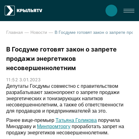
Главная
Новости
В Госдуме готовят закон о запрете продажи
В Госдуме готовят закон о запрете
продажи энергетиков
несовершеннолетним
11:52 3.01.2023
Депутаты Госдумы совместно с правительством
разрабатывают законопроект о запрете продажи
энергетических и тонизирующих напитков
несовершеннолетним, а также об ответственности
для продавцов и предпринимателей за это.
Ранее вице-премьер
Татьяна Голикова
поручила
Минздраву и
Минпромторгу
проработать запрет на
продажу энергетиков несовершеннолетним.