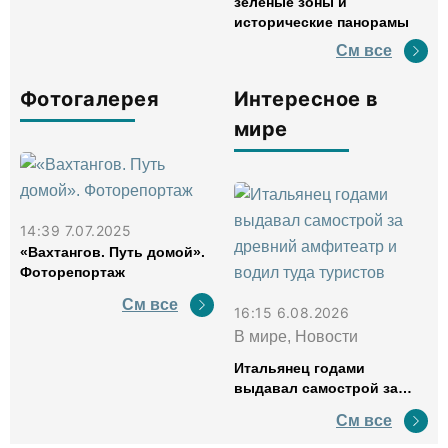
зеленые зоны и
исторические панорамы
См все
Фотогалерея
Интересное в
мире
14:39 7.07.2025
«Вахтангов. Путь домой».
Фоторепортаж
См все
16:15 6.08.2026
В мире, Новости
Итальянец годами
выдавал самострой за
древний амфитеатр и
См все
водил туда туристов