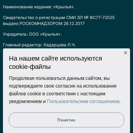
Наименование издания: «Крылья».
Свидетельство о регистрации СМИ ЭЛ № ФС77-72025
выдано РОСКОМНАДЗОРОМ 26.12.2017
Учредитель: ООО «Крылья».
Главный редактор: Хадарцева Л.Ч.
Информация на сайте предназначена для лиц старше 16 лет.
На нашем сайте используются
cookie-файлы
Все права на любые материалы, опубликованные на сайте,
защищены в соответствии с российским законодательством
об интеллектуальной собственности. Любое использование
Продолжая пользоваться данным сайтом, вы
текстовых, фото, аудио и видеоматериалов возможно только
подтверждаете свое согласие на использование
с согласия правообладателя (ООО «Крылья») и при строгом
файлов cookie в соответствии с настоящим
наличии ссылки на ресурс. Для сетевых ресурсов –
уведомлением и
Пользовательским соглашением
.
гиперссылка.
Разработка сайта
Понятно