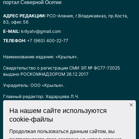
портал Северной Осетии
АДРЕС РЕДАКЦИИ:
РСО-Алания, г.Владикавказ, пр.Коста,
83, офис 56
E-MAIL:
krilyatv@gmail.com
ТЕЛЕФОН:
+7 (960) 400-22-77
Наименование издания: «Крылья».
Свидетельство о регистрации СМИ ЭЛ № ФС77-72025
выдано РОСКОМНАДЗОРОМ 26.12.2017
Учредитель: ООО «Крылья».
Главный редактор: Хадарцева Л.Ч.
Информация на сайте предназначена для лиц старше 16 лет.
На нашем сайте используются
cookie-файлы
Все права на любые материалы, опубликованные на сайте,
защищены в соответствии с российским законодательством
об интеллектуальной собственности. Любое использование
Продолжая пользоваться данным сайтом, вы
текстовых, фото, аудио и видеоматериалов возможно только