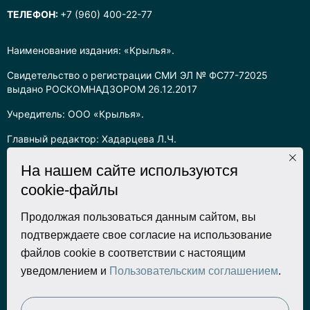
ТЕЛЕФОН:
+7 (960) 400-22-77
Наименование издания: «Крылья».
Свидетельство о регистрации СМИ ЭЛ № ФС77-72025
выдано РОСКОМНАДЗОРОМ 26.12.2017
Учредитель: ООО «Крылья».
Главный редактор: Хадарцева Л.Ч.
Информация на сайте предназначена для лиц старше 16 лет.
На нашем сайте используются
cookie-файлы
Все права на любые материалы, опубликованные на сайте,
защищены в соответствии с российским законодательством
об интеллектуальной собственности. Любое использование
Продолжая пользоваться данным сайтом, вы
текстовых, фото, аудио и видеоматериалов возможно только
подтверждаете свое согласие на использование
с согласия правообладателя (ООО «Крылья») и при строгом
файлов cookie в соответствии с настоящим
наличии ссылки на ресурс. Для сетевых ресурсов –
уведомлением и
Пользовательским соглашением
.
гиперссылка.
Разработка сайта