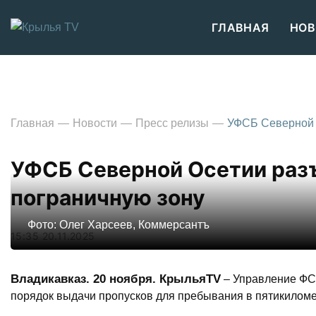
ГЛАВНАЯ
НОВ
Главная
Новости
Пресс релизы
УФСБ Северной О
УФСБ Северной Осетии разъ
пограничную зону
Фото: Олег Харсеев, Коммерсантъ
15:35 20.11.2025
Владикавказ. 20 ноября. КрыльяTV
– Управление ФС
порядок выдачи пропусков для пребывания в пятикиломе