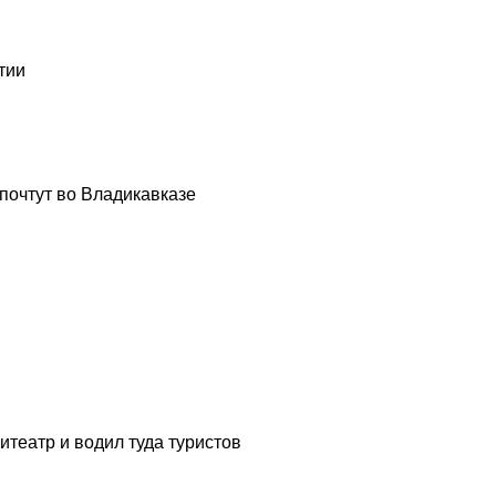
тии
почтут во Владикавказе
театр и водил туда туристов