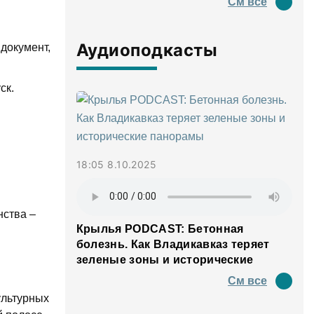
См все
Аудиоподкасты
документ,
ск.
18:05 8.10.2025
нства –
Крылья PODCAST: Бетонная
болезнь. Как Владикавказ теряет
зеленые зоны и исторические
панорамы
См все
ультурных