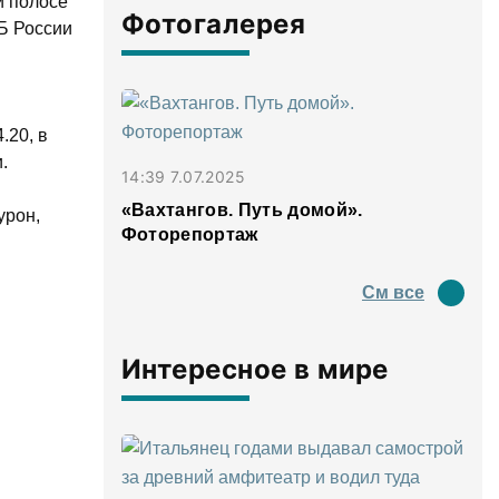
й полосе
Фотогалерея
Б России
.20, в
.
14:39 7.07.2025
«Вахтангов. Путь домой».
урон,
Фоторепортаж
См все
Интересное в мире