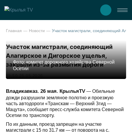
Главная
Новости
Участок магистрали, соединяющий Алагирское и Дигорское ущелья, за
Участок магистрали, соединяющий
Алагирское и Дигорское ущелья,
Фото: комитет дорожного хозяйства Северной
закрыли из-за размытия дороги
Осетии
19:50 25.05.2026
Владикавказ. 26 мая. КрыльяTV
—
Обильные
дожди разрушили земляное полотно и проезжую
часть автодороги «Транскам — Верхний Згид —
Мацута», сообщает пресс-служба комитета Северной
Осетии по транспорту.
По их данным, проезд запрещен на участке
магистрали с 15 по 31,7 км — от поворота на с.