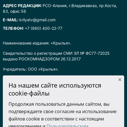
АДРЕС РЕДАКЦИИ:
РСО-Алания, г.Владикавказ, пр.Коста,
83, офис 56
E-MAIL:
krilyatv@gmail.com
ТЕЛЕФОН:
+7 (960) 400-22-77
Наименование издания: «Крылья».
Свидетельство о регистрации СМИ ЭЛ № ФС77-72025
выдано РОСКОМНАДЗОРОМ 26.12.2017
Учредитель: ООО «Крылья».
Главный редактор: Хадарцева Л.Ч.
На нашем сайте используются
Информация на сайте предназначена для лиц старше 16 лет.
cookie-файлы
Все права на любые материалы, опубликованные на сайте,
Продолжая пользоваться данным сайтом, вы
защищены в соответствии с российским законодательством
подтверждаете свое согласие на использование
об интеллектуальной собственности. Любое использование
текстовых, фото, аудио и видеоматериалов возможно только
файлов cookie в соответствии с настоящим
с согласия правообладателя (ООО «Крылья») и при строгом
уведомлением и
Пользовательским