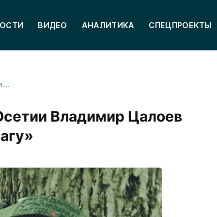
ОСТИ
ВИДЕО
АНАЛИТИКА
СПЕЦПРОЕКТЫ
Участник СВО из Северной Осетии Владимир Цалоев награжден медалью «За отвагу»
Осетии Владимир Цалоев
агу»