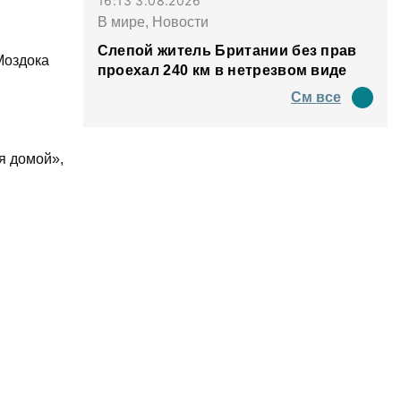
16:13 3.08.2026
В мире, Новости
Слепой житель Британии без прав
Моздока
проехал 240 км в нетрезвом виде
См все
я домой»,