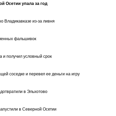
й Осетии упала за год
о Владикавказе из-за ливня
вленных фальшивок
а и получил условный срок
щей соседке и перевел ее деньги на игру
дотвратили в Эльхотово
запустили в Северной Осетии