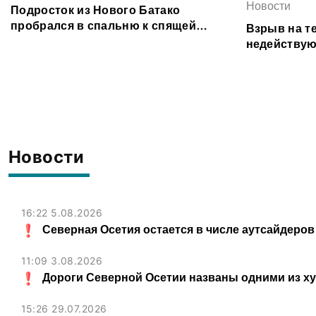
Новости
Подросток из Нового Батако
пробрался в спальню к спящей
Взрыв на т
соседке и перевел ее деньги на игру
недействую
предотврат
Новости
16:22 5.08.2026
Северная Осетия остается в числе аутсайдеров
11:09 3.08.2026
Дороги Северной Осетии названы одними из х
15:26 29.07.2026