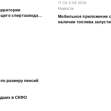
11:34 5.08.2026
Новости
ерритории
щего спиртзавода
Мобильное приложение с
или в Эльхотово
наличии топлива запусти
Северной Осетии
 по размеру пенсий
удших в СКФО