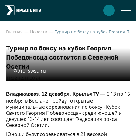
Главная
Новости
Турнир по боксу на кубок Георгия Победо
Турнир по боксу на кубок Георгия
Победоносца состоится в Северной
Осетии
Фото: swsu.ru
11:22 12.11.2024
— С 13 по 16
Владикавказ. 12 декабря. КрыльяTV
ноября в Беслане пройдут открытые
муниципальные соревнования по боксу «Кубок
Святого Георгия Победоносца» среди юношей и
девушек 13-14 лет, сообщает Федерация бокса
Северной Осетии.
Юноши будут соревноваться в 21 весовой