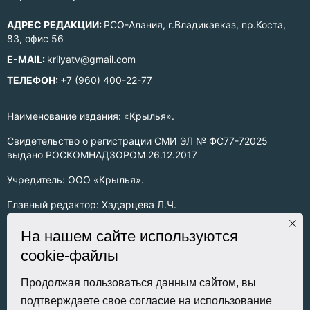
АДРЕС РЕДАКЦИИ:
РСО-Алания, г.Владикавказ, пр.Коста,
83, офис 56
E-MAIL:
krilyatv@gmail.com
ТЕЛЕФОН:
+7 (960) 400-22-77
Наименование издания: «Крылья».
Свидетельство о регистрации СМИ ЭЛ № ФС77-72025
выдано РОСКОМНАДЗОРОМ 26.12.2017
Учредитель: ООО «Крылья».
Главный редактор: Хадарцева Л.Ч.
Информация на сайте предназначена для лиц старше 16 лет.
На нашем сайте используются
cookie-файлы
Все права на любые материалы, опубликованные на сайте,
защищены в соответствии с российским законодательством
об интеллектуальной собственности. Любое использование
Продолжая пользоваться данным сайтом, вы
текстовых, фото, аудио и видеоматериалов возможно только
подтверждаете свое согласие на использование
с согласия правообладателя (ООО «Крылья») и при строгом