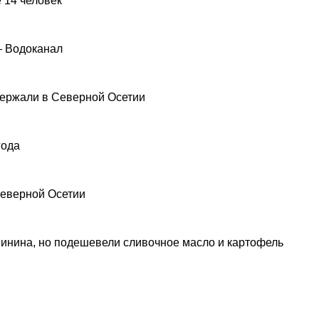
 14 человек
— Водоканал
ержали в Северной Осетии
года
Северной Осетии
инина, но подешевели сливочное масло и картофель