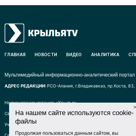
ГЛАВНАЯ
НОВОСТИ
ВИДЕО
АНАЛИТИКА
СП
Mультимедийный информационно-аналитический портал
АДРЕС РЕДАКЦИИ:
РСО-Алания, г.Владикавказ, пр.Коста, 83,
Наименование издания: «Крылья».
На нашем сайте используются cookie-
Свидетельство о регистрации СМИ ЭЛ № ФС77-72025 выда
файлы
Учредитель: ООО «Крылья».
Продолжая пользоваться данным сайтом, вы
Главный редактор: Хадарцева Л.Ч.