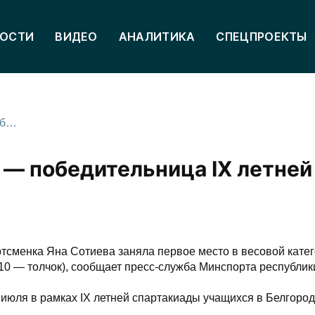
ОСТИ
ВИДЕО
АНАЛИТИКА
СПЕЦПРОЕКТЫ
Тяжелоатлетка Яна Сотиева — победительница IX летней спартакиады учащихся
 — победительница IX летней
тсменка Яна Сотиева заняла первое место в весовой катег
 110 — толчок), сообщает пресс-служба Минспорта республик
 июля в рамках IX летней спартакиады учащихся в Белгород